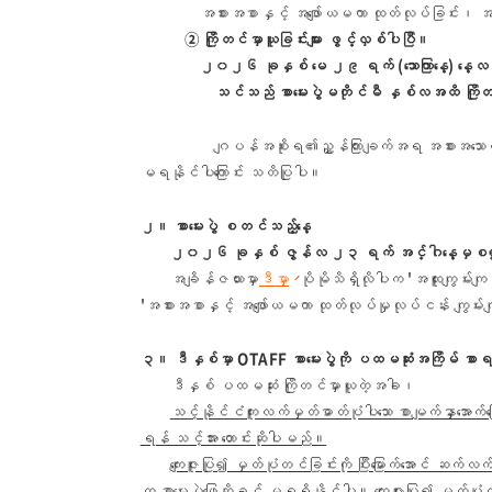
အစားအစာနှင့် အဖျော်ယမကာ ထုတ်လုပ်ခြင်း၊ အမျိ
② ကြိုတင်မှာယူခြင်းများ ဖွင့်လှစ်ပါပြီ။
၂၀၂၆ ခုနှစ် မေ ၂၉ ရက် (သောကြာနေ့) န
သင်သည် စာမေးပွဲမတိုင်မီ နှစ်လအထိ ကြိုတင်
ဂျပန်အစိုးရ၏ညွှန်ကြားချက်အရ အစားအသောက်ဝန်ဆောင်မှ
မရနိုင်ပါကြောင်း သတိပြုပါ။
၂။ စာမေးပွဲ စတင်သည့်နေ့
၂၀၂၆ ခုနှစ် ဇွန်လ ၂၃ ရက် အင်္ဂါနေ့မှ
အချိန်ဇယားမှာ
ဒီမှာ
ပိုမိုသိရှိလိုပါက 'အထူးကျွမ်း
'အစားအစာနှင့် အဖျော်ယမကာ ထုတ်လုပ်မှုလုပ်ငန်း ကျွမ်းကျ
၃။ ဒီနှစ်မှာ OTAFF စာမေးပွဲကို ပထမဆုံးအကြိမ် စာရ
ဒီနှစ် ပထမဆုံး ကြိုတင်မှာယူတဲ့အခါ၊
သင့်နိုင်ငံကူးလက်မှတ်ဓာတ်ပုံပါသော စာမျက်နှာအော
ရန် သင့်အား တောင်းဆိုပါမည်။
ကျေးဇူးပြု၍ မှတ်ပုံတင်ခြင်းကို ပြီးမြောက်အောင် ဆက်
က စာမေးပွဲဖြေဆိုခွင့် မရရှိနိုင်ပါ။ ကျေးဇူးပြု၍ မှတ်ပုံ