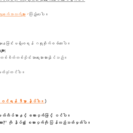
ာ အချက်အလက်များ
ကြည့်ပေးပါ။
နေခြင်းမရှိစေရန် ဂရုစိုက်စစ်ဆေးပါ။
ျား:
စိတ်တစ်ပိုင်းသာရေးသားထားနိုင်သည်။
မှတ်ပုံတင်ပါ။
 ဝင်ရန် ဒီမှာ နှိပ်ပါ။
）
မေးလ်လိပ်စာနှင့် စကားဝှက်ဖြင့် ဝင်ပါ။
း?' ကို နှိပ်၍ စကားဝှက်ကို ပြန်လည်သတ်မှတ်ပါ။