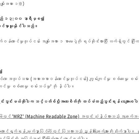
ုးအစား ၁
※
）
ေ့လည် ၁၃:၀၀ နာရီမှစ၍
မှာယူနိုင်ပါသည်။
ုလုပ်ငန်း အမျိုးအစား ၁ စာမေးပွဲကို ရပ်ဆိုင်းထားပြီး လက်ရှိတွင် ကြို
စ၍
ကျင်သော အလုပ်သမား (အစားအစာဝန်ဆောင်မှုလုပ်ငန်း) ကျွမ်းကျင်မှု စစ်ဆေးမှု စမ်း
င်မှု စစ်ဆေးမှု စမ်းသပ်မှု' ကို နှိပ်ပါ။
င်းသွင်းမယ်ဆိုပါက သင့်ပတ်စ်ပို့အသေးစိတ်ကို ထပ်မံထည့်သွင်းရန် သေချာစေပ
က်ခြေတွင် 'MRZ' (Machine Readable Zone) အတွင်း ပုံနှိပ်ထားသည့် အချက်အလက်
လက်ဆောင်ရွက်ရန် မျက်နှာပြင်ပေါ်တွင် ပြသထားသည့် ညွှန်ကြားချက်များကို လိုက်နာပါ
တင်ခြင်းကို အပြည့်အစုံ ပြီးမြောက်အောင် ဆောင်ရွက်ပါ။