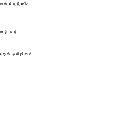
လက်ခံရရှိထားပါ
ဆင့် သင့်
ွဲအတွက် မှတ်ပုံတင်