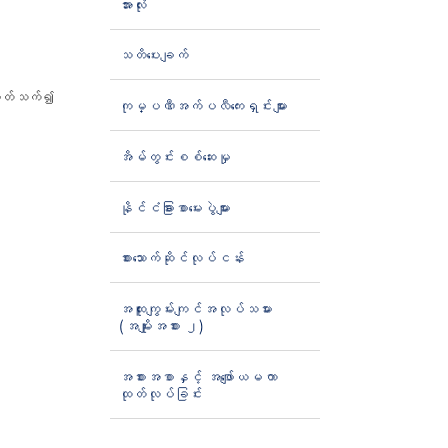
အားလုံး
သတိပေးချက်
် ပတ်သက်၍
ကုမ္ပဏီအက်ပလီကေးရှင်းများ
အိမ်တွင်းစစ်ဆေးမှု
နိုင်ငံခြားစာမေးပွဲများ
စားသောက်ဆိုင်လုပ်ငန်း
အထူးကျွမ်းကျင်အလုပ်သမား
(အမျိုးအစား ၂)
အစားအစာနှင့် အဖျော်ယမကာ
ထုတ်လုပ်ခြင်း