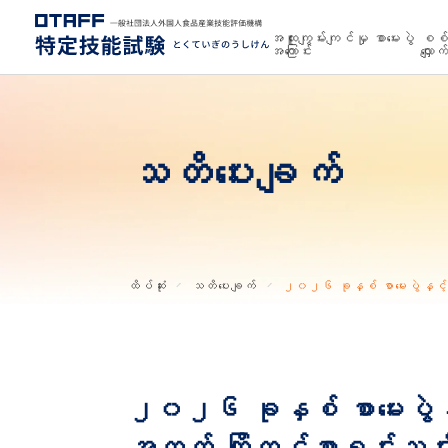
အထူးကျွမ်းကျင်မှု စာမေးပွဲ
စစ်ဆ
အကြောင်း
လျှောက်
သတိပေးချက်
ထိပ်ဆုံး
သတိပေးချက်
၂၀၂၆ ခုနှစ် စာမေးပွဲနှင့် 
၂၀၂၆ ခုနှစ် စာမေးပွဲနှင
အတွက် ကြိုတင်စာရင်းသွင်