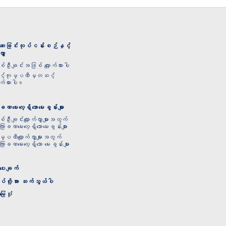
ေးခြင်းလုပ်ငန်းစဉ်နှင့်
လွှာ
်ဦးချင်းအဖြစ် လျှောက်ထားပါ
့်ကုမ္ပဏီမှတဆင့်
ောက်ထားပါ။
ဏမေးလေ့ရှိသောမေးခွန်းများ
်ဦးချင်းလျှောက်လွှာများအတွက်
ြာခဏမေးလေ့ရှိသောမေးခွန်းများ
မ္ပဏီလျှောက်လွှာများအတွက်
ာခဏမေးလေ့ရှိသော မေးခွန်းများ
ေးချက်
ုပ်တို့အား ဆက်သွယ်ပါ
မြေပုံ