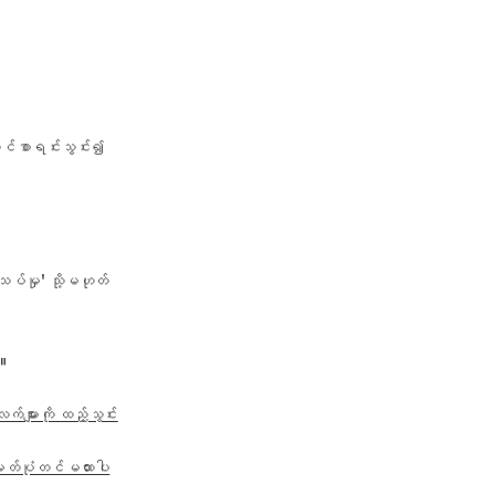
တင်စာရင်းသွင်း၍
သပ်မှု' သို့မဟုတ်
ါ။
များကို ထည့်သွင်း
။ မှတ်ပုံတင်မထားပါ