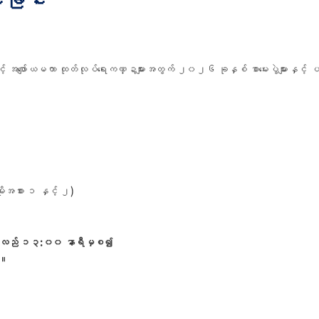
ာနှင့် အဖျော်ယမကာ ထုတ်လုပ်ရေးကဏ္ဍများအတွက် ၂၀၂၆ ခုနှစ် စာမေးပွဲများနှင့
အစား ၁ နှင့် ၂)
）
နေ့လည် ၁၃:၀၀ နာရီမှစ၍
်။