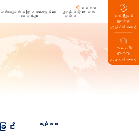
ဘာသာစကား
သတိပေးချက်
မကြာခဏမေးလေ့ရှိသော
ကျွန်ုပ်တို့အား ဆက်
မေးခွန်းများ
သွယ်ပါ
တစ်ဦးချင်း
လျှောက်လွှာ
ကျွန်ုပ်၏အကောင့်
ကုမ္ပဏီ
လျှောက်လွှာ
ကျွန်ုပ်၏အကောင့်
အမျိုးအစား
ြင်း