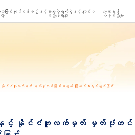
ေးခြင်းလုပ်ငန်းစဉ်နှင့်
စာမေးပွဲရက်စွဲနှင့် ကျင်းပ
လေ့လာရန်
လွှာ
မည့်နေရာများ
ပစ္စည်းများ
နိုင်ငံကူးလက်မှတ် မှတ်ပုံတင်ခြင်းအတွက် ကြိုတင်စာရင်းသွင်းခြင်း
့် နိုင်ငံကူးလက်မှတ် မှတ်ပုံတင်ခ
းခြင်း