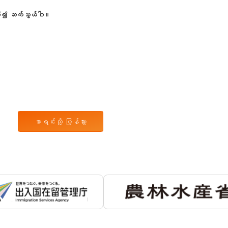
ဇူးပြု၍ ဆက်သွယ်ပါ။
စာရင်းသို့ ပြန်သွား