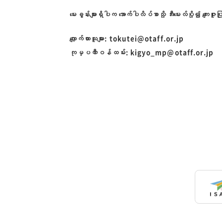
မေးခွန်းများရှိပါက အောက်ပါလိပ်စာသို့ အီးမေးလ်ပို့၍ ကျေး
လျှောက်ထားသူများ: tokutei@otaff.or.jp
ကုမ္ပဏီဝန်ထမ်း: kigyo_mp@otaff.or.jp