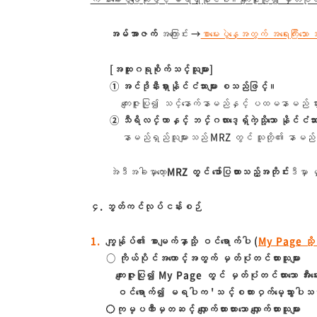
အမ်အာဇက်
အကြောင်း →
စာမေးပွဲနေ့အတွက် အရေးကြီးသေ
[အထူးဂရုစိုက်သင့်သူများ]
① အင်ဒိုနီးရှားနိုင်ငံသားများ စသည်ဖြင့်။
ကျေးဇူးပြု၍ သင့်နောက်နာမည်နှင့် ပထမနာမည် မှား
② သီရိလင်္ကာနှင့် ဘင်္ဂလားဒေ့ရှ်ကဲ့သို့သော နိုင်ငံသားမ
နာမည်ရှည်သူများသည် MRZ တွင် သူတို့၏ နာမည်တစ်
အဲဒီအခါမှာတော့
MRZ တွင် ဖော်ပြထားသည့်အတိုင်း
ဒီမှာ 
၄. ဘွတ်ကင်လုပ်ငန်းစဉ်
ကျွန်ုပ်၏ စာမျက်နှာသို့ ဝင်ရောက်ပါ (
My Page သို့
○ ကိုယ်ပိုင်အကောင့်အတွက် မှတ်ပုံတင်ထားသူများ
ကျေးဇူးပြု၍ My Page တွင် မှတ်ပုံတင်ထားသော အီး
ဝင်ရောက်၍ မရပါက 'သင့်စကားဝှက်မေ့သွားပါသလာ
〇ကုမ္ပဏီမှတဆင့် လျှောက်ထားထားသော လျှောက်ထားသူများ