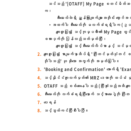
သင်သည် '[OTAFF] My Page စတင်မိတ်ဆက်ခြင်းန
က၊
အီးမေးလ်ထဲရှိ ညွှန်ကြားချက်များအတိုင်း လော့ဂ်အ
・အထက်ပါ အီးမေးလ်ကို မလက်ခံရရှိပါက (ဥပမာ - သ
ကျေးဇူးပြု၍ သင့်ကုမ္ပဏီ၏ My Page တွင် မှတ်ပ
စကားဝှက်ကို ပြန်လည်သတ်မှတ်ပြီး၊
ကျေးဇူးပြု၍ သင့်အီးမေးလ်လိပ်စာနှင့် သင်မှတ
ကျေးဇူးပြု၍ စာမျက်နှာထိပ်ရှိ 'ကြိုတင်မှတ်ပုံတင် 
လိုပါသည်' ဟု ဆိုသော အကွက်ကို အမှတ်ပြုပါ။
'Booking and Confirmation' အောက်ရှိ 'Exam
သင့်နိုင်ငံကူးလက်မှတ်၏ MRZ ဒေတာကို ထပ်မံ 
OTAFF သည် စစ်ဆေးနေပါသည် (ပြီးဆုံးသည်အထိ ကျေးဇူး
အီးမေးလ်ကို လက်ခံရရှိပြီးနောက် သင့်စာမေးပွဲကို ကြ
ပေးရန်
သင့်ဘွတ်ကင်ပြီးစီးပါပြီ။