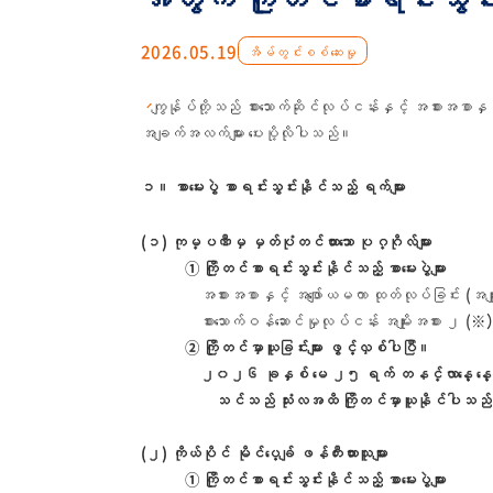
2026.05.19
အိမ်တွင်းစစ်ဆေးမှု
ကျွန်ုပ်တို့သည် စားသောက်ဆိုင်လုပ်ငန်းနှင့် အစားအစ
အချက်အလက်များ ပေးပို့လိုပါသည်။
၁။ စာမေးပွဲ စာရင်းသွင်းနိုင်သည့် ရက်များ
(၁) ကုမ္ပဏီမှ မှတ်ပုံတင်ထားသော ပုဂ္ဂိုလ်များ
① ကြိုတင်စာရင်းသွင်းနိုင်သည့် စာမေးပွဲများ
အစားအစာနှင့် အဖျော်ယမကာ ထုတ်လုပ်ခြင်း (အမျိုး
စားသောက်ဝန်ဆောင်မှုလုပ်ငန်း အမျိုးအစား ၂ (
※
② ကြိုတင်မှာယူခြင်းများ ဖွင့်လှစ်ပါပြီ။
၂၀၂၆ ခုနှစ် မေ ၂၅ ရက် တနင်္လာနေ့ 
သင်သည် သုံးလအထိ ကြိုတင်မှာယူနိုင်ပါသည
(၂) ကိုယ်ပိုင် မိုင်ပေ့ချ် ဖန်တီးထားသူများ
① ကြိုတင်စာရင်းသွင်းနိုင်သည့် စာမေးပွဲများ