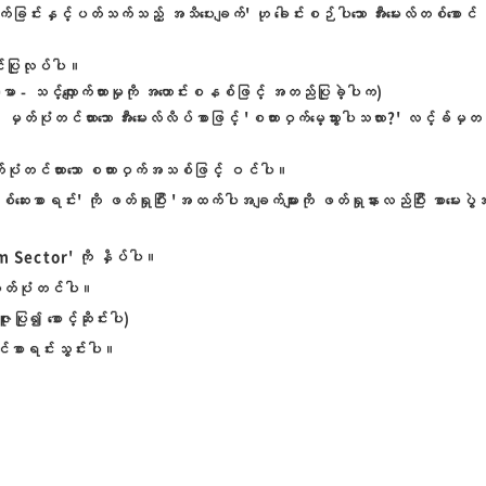
ှင့်ပတ်သက်သည့် အသိပေးချက်' ဟု ခေါင်းစဉ်ပါသော အီးမေးလ်တစ်စောင် 
င်ပြုလုပ်ပါ။
င့်လျှောက်ထားမှုကို အဟောင်းစနစ်ဖြင့် အတည်ပြုခဲ့ပါက)
ုံတင်ထားသော အီးမေးလ်လိပ်စာဖြင့် 'စကားဝှက်မေ့သွားပါသလား?' လင့်ခ်မှတ
်ပုံတင်ထားသော စကားဝှက်အသစ်ဖြင့် ဝင်ပါ။
စစ်ဆေးစာရင်း' ကို ဖတ်ရှုပြီး 'အထက်ပါအချက်များကို ဖတ်ရှုနားလည်ပြီး စာမေးပ
 Sector' ကို နှိပ်ပါ။
မှတ်ပုံတင်ပါ။
ပြု၍ စောင့်ဆိုင်းပါ)
ိုတင်စာရင်းသွင်းပါ။