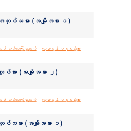
အလုပ်သမား (အမျိုးအစား ၁)
လဒ် အသိပေးကြေညာချက်
လေ့လာရန် ပစ္စည်းများ
ပ်သား (အမျိုးအစား ၂)
လဒ် အသိပေးကြေညာချက်
လေ့လာရန် ပစ္စည်းများ
ုပ်သမား (အမျိုးအစား ၁)