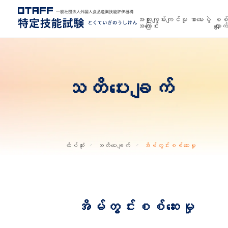
အထူးကျွမ်းကျင်မှု စာမေးပွဲ
စစ်ဆ
အကြောင်း
လျှောက်
သတိပေးချက်
ထိပ်ဆုံး
သတိပေးချက်
အိမ်တွင်းစစ်ဆေးမှု
အိမ်တွင်းစစ်ဆေးမှု