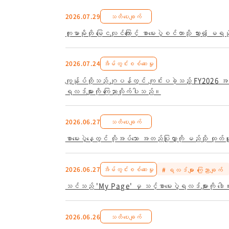
2026.07.29
သတိပေးချက်
ကူမာမိုတို မြေငလျင်ကြောင့် စာမေးပွဲစင်တာသို့ သွား၍ မရနို
2026.07.24
အိမ်တွင်းစစ်ဆေးမှု
ကျွန်ုပ်တို့သည် ဂျပန်တွင် ကျင်းပခဲ့သည့် FY2026 အထူး
ရလဒ်များကို ကြေညာလိုက်ပါသည်။
2026.06.27
သတိပေးချက်
စာမေးပွဲနေ့တွင် လိုအပ်သော အတည်ပြုလွှာကို မည်သို့ ထ
2026.06.27
အိမ်တွင်းစစ်ဆေးမှု
# ရလဒ်များ ကြေညာချက်
သင်သည် 'My Page' မှ သင့်စာမေးပွဲရလဒ်များကို ဒေါင
2026.06.26
သတိပေးချက်