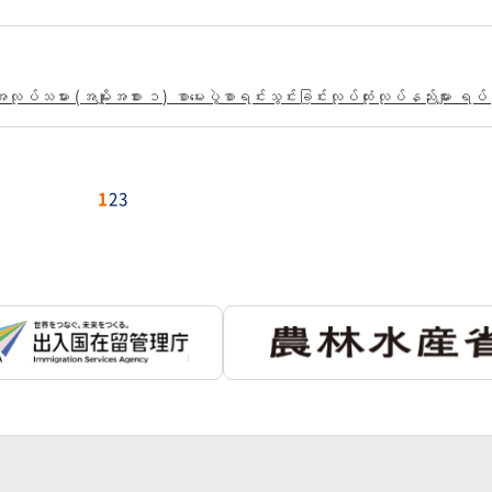
်သမား (အမျိုးအစား ၁) စာမေးပွဲစာရင်းသွင်းခြင်းလုပ်ထုံးလုပ်နည်းများ ရပ်ဆိ
1
2
3