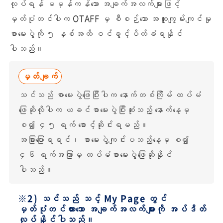
လုပ်ရန် မမှန်ကန်သော အချက်အလက်များဖြင့်
မှတ်ပုံတင်ပါက OTAFF မှ စီစဉ်သော အထူးကျွမ်းကျင်မှု
စာမေးပွဲကို ၅ နှစ်အထိ ဝင်ခွင့်ပိတ်ခံရနိုင်
ပါသည်။
မှတ်ချက်
သင်သည် စာမေးပွဲဖြေပြီးပါက နောက်တစ်ကြိမ် ထပ်မံ
ဖြေဆိုလိုပါက ယခင်စာမေးပွဲပြီးဆုံးသည့် နောက်နေ့မှ
စ၍ ၄၅ ရက် စောင့်ဆိုင်းရမည်။
အခြားပြောရရင်၊ စာမေးပွဲကျင်းပသည့်နေ့မှ စ၍
၄၆ ရက်အကြာမှ ထပ်မံစာမေးပွဲဖြေဆိုနိုင်
ပါသည်။
※2) သင်သည် သင့် My Page တွင်
မှတ်ပုံတင်ထားသော အချက်အလက်များကို အပ်ဒိတ်
လုပ်နိုင်ပါသည်။