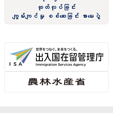
ထုတ်လုပ်ခြင်း
ကျွမ်းကျင်မှု စစ်ဆေးခြင်း စာမေးပွဲ