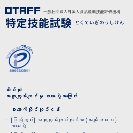
ထိပ်ဆုံး
အထူးကျွမ်းကျင်မှု စာမေးပွဲအကြောင်း
စားသောက်ဆိုင်လုပ်ငန်း
[ပြည်တွင်း] အထူးကျွမ်းကျင်လုပ်သား (အမျိုးအစား ၁)
စာမေးပွဲ