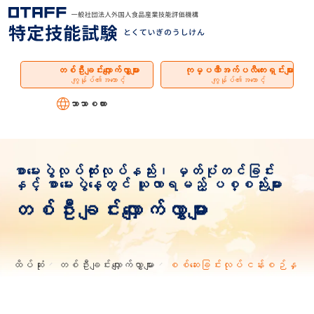
စာရင်း
တစ်ဦးချင်းလျှောက်လွှာများ
ကုမ္ပဏီအက်ပလီကေးရှင်းများ
ကျွန်ုပ်၏အကောင့်
ကျွန်ုပ်၏အကောင့်
ဘာသာစကား
စာမေးပွဲလုပ်ထုံးလုပ်နည်း၊ မှတ်ပုံတင်ခြင်း
နှင့် စာမေးပွဲနေ့တွင် ယူလာရမည့် ပစ္စည်းများ
တစ်ဦးချင်းလျှောက်လွှာများ
ထိပ်ဆုံး
တစ်ဦးချင်းလျှောက်လွှာများ
စစ်ဆေးခြင်းလုပ်ငန်းစဉ်နှင့် လျှေ