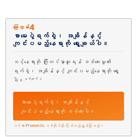
4
ခြေလှမ်း
စာမေးပွဲရက်စွဲ၊ အချိန်နှင့်
ကျင်းပမည့်နေရာကို ရွေးချယ်ပါ။
သင့်နေရာကို ကြိုတင်မှာယူရန် စစ်ဆေးမှု၏
ရက်စွဲ၊ အချိန်နှင့် ကျင်းပမည့်နေရာကို ရွေး
ပါ။
မှတ်ချက် ၃
စာမေးပွဲရက်စွဲ၊ အချိန်နှင့်
ကျင်းပမည့်နေရာကို စစ်ဆေးပါ။
သင်အား Prometric ဝဘ်ဆိုဒ်သို့ ပြန်လည်ညွှန်ပြမည်။