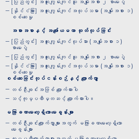
[ပြည်တွင်း] အထူးကျွမ်းကျင်သူ အမျိုးအစား ၂ စာမေးပွဲ
[နိုင်ငံခြား] အထူးကျွမ်းကျင်အလုပ်သမား (အမျိုးအစား ၁)
စစ်ဆေးမှု
အစားအစာနှင့် အဖျော်ယမကာ ထုတ်လုပ်ခြင်း
[ပြည်တွင်း] အထူးကျွမ်းကျင်လုပ်သား (အမျိုးအစား ၁)
စာမေးပွဲ
[ပြည်တွင်း] အထူးကျွမ်းကျင်သူ အမျိုးအစား ၂ စာမေးပွဲ
[နိုင်ငံခြား] အထူးကျွမ်းကျင်အလုပ်သမား (အမျိုးအစား ၁)
စစ်ဆေးမှု
စစ်ဆေးခြင်းလုပ်ငန်းစဉ်နှင့် လျှောက်လွှာ
တစ်ဦးချင်းအဖြစ် လျှောက်ထားပါ
သင့်ကုမ္ပဏီမှတဆင့် လျှောက်ထားပါ။
မကြာခဏမေးလေ့ရှိသောမေးခွန်းများ
တစ်ဦးချင်းလျှောက်လွှာများအတွက် မကြာခဏမေးလေ့ရှိသော
မေးခွန်းများ
ကုမ္ပဏီလျှောက်လွှာများအတွက် မကြာခဏမေးလေ့ရှိသော