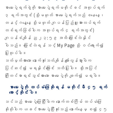
စာမေးပွဲရက်စွဲကို စာမေးပွဲရက်မတိုင်ခင် အလုပ်ရက်
၃ ရက်အတွင်း (သို့မဟုတ် စာမေးပွဲရက်သည် စနေနေ့၊
တနင်္ဂနွေနေ့ သို့မဟုတ် ဂျပန်ပြည်သူ့အားလပ်ရက်
တစ်ရက်ဖြစ်ပါက အလုပ်ရက် ၄ ရက်အတွင်း)
ဂျပန်စံချိန် ည ၂၃:၅၉ အထိ ပြောင်းလဲနိုင်
ပါသည်။ ပြောင်းလဲရန် သင့် My Page သို့ ဝင်ရောက်၍
ပြုလုပ်ပါ။
သတ်မှတ်ထားသော နောက်ဆုံးသတ်ချိန် ကျော်လွန်သွားပါက
ပြင်ဆင်၍ မရနိုင်ကြောင်း သတိပြုပါ။ ထို့အပြင်
ကြိုတင်စာရင်းသွင်းထားသော စာမေးပွဲကို ဖျက်၍ မရပါ။
စာမေးပွဲကို ထပ်မံဖြေဆိုရန် မတိုင်မီ ၄၅ ရက်
စောင့်ဆိုင်းပါ။
သင်သည် စာမေးပွဲဖြေပြီးပါက နောက်တစ်ကြိမ် ထပ်မံဖြေ
ဆိုလိုပါက ယခင်စာမေးပွဲပြီးဆုံးသည့် နောက်နေ့မှ စ၍ ၄၅