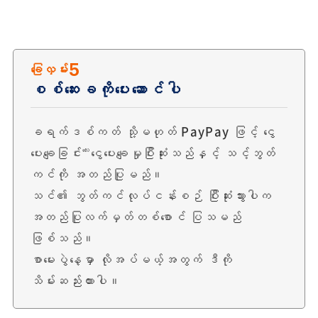
5
ခြေလှမ်း
စစ်ဆေးခကိုပေးဆောင်ပါ
ခရက်ဒစ်ကတ် သို့မဟုတ် PayPay ဖြင့် ငွေ
ပေးချေခြင်း
ငွေပေးချေမှုပြီးဆုံးသည်နှင့် သင့်ဘွတ်
လေး
ကင်ကို အတည်ပြုမည်။
သင်၏ ဘွတ်ကင်လုပ်ငန်းစဉ် ပြီးဆုံးသွားပါက
အတည်ပြုလက်မှတ်တစ်စောင် ပြသမည်
ဖြစ်သည်။
စာမေးပွဲနေ့မှာ လိုအပ်မယ့်အတွက် ဒီကို
သိမ်းဆည်းထားပါ။