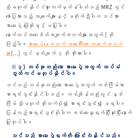
သို့မဟုတ် နိုင်ငံကူးလက်မှတ်နံပါတ်သည် MRZ တွင်
ဖော်ပြထားသည့် အချက်များနှင့် မကိုက်ညီပါက သင်အား
စာမေးပွဲ ဖြေဆိုခွင့် မပြုပါ။
နောက်ထပ်အသေးစိတ်အချက်အလက်များအတွက် [ ကို
ကြည့်ပါ။
စာမေးပွဲနေ့အတွက် အရေးကြီးသော အချက်အလက်
များ
[...] တွင် မှတ်ချက် ၃ ကို ကိုးကားပါ။
※၃) တစ်ခုတည်းသော စာမေးပွဲအတွက် ထပ်မံ
ဘွတ်ကင်မလုပ်နိုင်ပါ။
သင်သည် တစ်ခုတည်းသော စာမေးပွဲအတွက် တစ်ကြိမ်သာ
စာရင်းသွင်းနိုင်ပါသည်။ တစ်ချိန်တည်းတွင် နှစ်
ကြိမ် သို့မဟုတ် ထိုထက်ပို၍ စာရင်းသွင်း၍ မရပါ။
ပြန်လည်စာရင်းသွင်းလိုပါက စစ်ဆေးမှုရက်ပြီးဆုံးပြီးနောက်
ပြုလုပ်ပါ။
သင်သည် စာမေးပွဲရက်ကို ပြောင်းလဲနိုင်သည်။