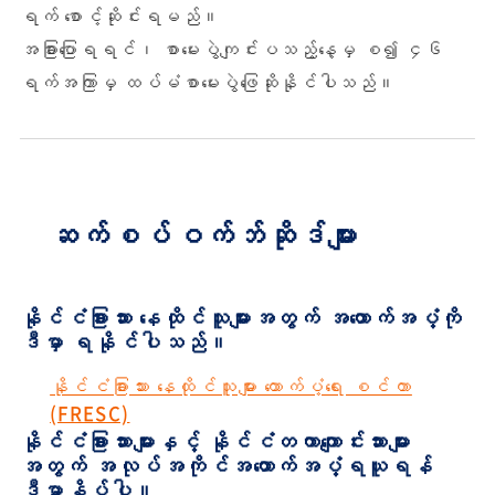
ရက် စောင့်ဆိုင်းရမည်။
အခြားပြောရရင်၊ စာမေးပွဲကျင်းပသည့်နေ့မှ စ၍ ၄၆
ရက်အကြာမှ ထပ်မံစာမေးပွဲဖြေဆိုနိုင်ပါသည်။
ဆက်စပ်ဝက်ဘ်ဆိုဒ်များ
နိုင်ငံခြားသား နေထိုင်သူများအတွက် အထောက်အပံ့ကို
ဒီမှာ ရနိုင်ပါသည်။
နိုင်ငံခြားသား နေထိုင်သူများ ထောက်ပံ့ရေး စင်တာ
(FRESC)
နိုင်ငံခြားသားများနှင့် နိုင်ငံတကာကျောင်းသားများ
အတွက် အလုပ်အကိုင်အထောက်အပံ့ရယူရန်
ဒီမှာနှိပ်ပါ။