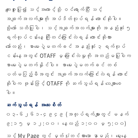
ကျေးဇူးပြု၍ သင့်အကောင့်သို့ ဝင်ရောက်ပြီး သင့်
အချက်အလက်များကို အပ်ဒိတ်လုပ်ရန် တောင်းဆိုပါ။
သို့သော် သတိပြုပါ၊ သင့်အချက်အလက်များကို အနည်းဆုံး ၅
ရက်လုပ်ငန်းနေ့ ကြိုတင်ပြောင်းလဲရန် တောင်းဆိုထား
သော်လည်း၊ စာမေးပွဲမတက်ခင် အနည်းဆုံး ၃ ရက်လုပ်
ငန်းနေ့အတွင်း OTAFF မှ ပြောင်းလဲမှုကို အတည်မပြုပါက
စာမေးပွဲမတက်နိုင်ပါ။ စာမေးပွဲမတက်ခင် တစ်
ပတ်မပြည့်မီအတွင်း အချက်အလက်ပြောင်းလဲရန် တောင်း
ဆိုပါက ဖုန်းဖြင့် OTAFF ကို ဆက်သွယ်ရန် သေချာစေ
ပါ။
ဆက်သွယ်ရန် အသေးစိတ်
၀၃-၆၂၆၁-၄၉၄၉ (အလုပ်ရက်များတွင် မနက်
၉:၁၅ မှ ၁၂:၀၀၊ နေ့လည် ၁:၀၀ မှ ၅:၀၀)
သင့် My Page တွင် မှတ်ပုံတင်ထားသော နာမည်၊ မွေးနေ့