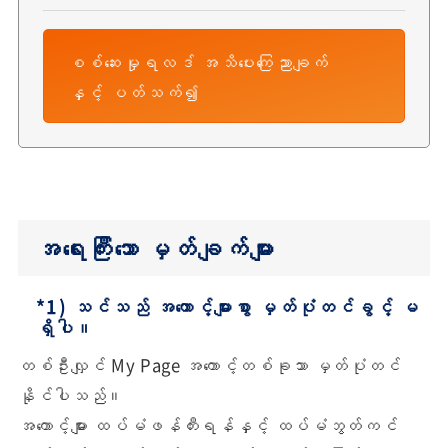
စစ်ဆေးမှုရလဒ် အသိပေးကြေညာချက်
နှင့် ပတ်သက်၍
အရေးကြီးသော မှတ်ချက်များ
*1) သင်သည် အကောင့်များစွာ မှတ်ပုံတင်ခွင့် မ
ရှိပါ။
တစ်ဦးလျှင် My Page အကောင့်တစ်ခုသာ မှတ်ပုံတင်
နိုင်ပါသည်။
အကောင့်များ ထပ်မံဖန်တီးရန်နှင့် ထပ်မံဘွတ်ကင်