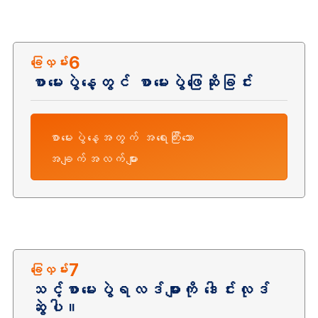
6
ခြေလှမ်း
စာမေးပွဲနေ့တွင် စာမေးပွဲဖြေဆိုခြင်း
စာမေးပွဲနေ့အတွက် အရေးကြီးသော
အချက်အလက်များ
7
ခြေလှမ်း
သင့်စာမေးပွဲရလဒ်များကို ဒေါင်းလုဒ်
ဆွဲပါ။