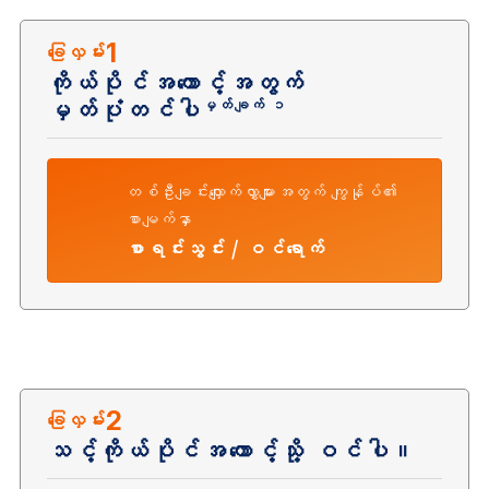
1
ခြေလှမ်း
ကိုယ်ပိုင်အကောင့်အတွက်
မှတ်ပုံတင်ပါ
မှတ်ချက် ၁
တစ်ဦးချင်းလျှောက်လွှာများအတွက် ကျွန်ုပ်၏
စာမျက်နှာ
စာရင်းသွင်း / ဝင်ရောက်
2
ခြေလှမ်း
သင့်ကိုယ်ပိုင်အကောင့်သို့ ဝင်ပါ။