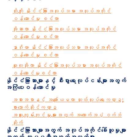
တိုကျို နိုင်ငံခြားအလုပ်သမား အလုပ်အကိုင်
ဝန်ဆောင်မှု စင်တာ
အိုဆာကာ နိုင်ငံခြားအလုပ်သမား အလုပ်အကိုင်
ဝန်ဆောင်မှု စင်တာ
နာဂိုယာ နိုင်ငံခြားအလုပ်သမား အလုပ်အကိုင်
ဝန်ဆောင်မှု စင်တာ
ဖူကုအိုကာ နိုင်ငံခြားအလုပ်သမား အလုပ်အကိုင်
ဝန်ဆောင်မှုစင်တာ
နိုင်ငံခြားသားများနှင့် စီးပွားရေးလုပ်ငန်းများအတွက်
အကြံပေးဝန်ဆောင်မှု
အစားအစာနှင့် အဖျော်ယမကာ ထုတ်လုပ်ရေးကဏ္ဍ;
စားသောက်ဆိုင်ကဏ္ဍ
အထူးကျွမ်းကျင်မှုများအတွက် အထောက်အပံ့ ဝက်ဘ်
ဆိုက်
နိုင်ငံခြားသားများအတွက် အလုပ်အကိုင်ခေါ်ယူမှုများ
အတွက် ကုမ္ပဏီအချက်အလက်များ