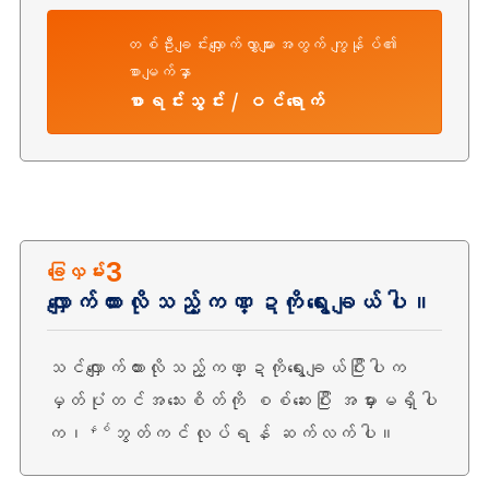
တစ်ဦးချင်းလျှောက်လွှာများအတွက် ကျွန်ုပ်၏
စာမျက်နှာ
စာရင်းသွင်း / ဝင်ရောက်
3
ခြေလှမ်း
လျှောက်ထားလိုသည့်ကဏ္ဍကိုရွေးချယ်ပါ။
သင်လျှောက်ထားလိုသည့်ကဏ္ဍကိုရွေးချယ်ပြီးပါက
မှတ်ပုံတင်အသေးစိတ်ကို စစ်ဆေးပြီး အမှားမရှိပါ
က၊
ဘွတ်ကင်လုပ်ရန် ဆက်လက်ပါ။
နှစ်