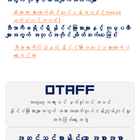
အိုဆာကာ စားသောက်ဆိုင်လုပ်ငန်းအသင်း (အထွေထွေ
မှတ်ပုံတင်အသင်း)
အီဘာကီခရိုင်ရှိ နိုင်ငံခြားသားများနှင့် ကုမ္ပဏီ
များအတွက် အလုပ်အကိုင် ချိတ်ဆက်ပေးခြင်း
အီဘာရာကီပြည်နယ် နိုင်ငံခြားအလုပ်သမားထောက်ပံ့
ရေးစင်တာ
အထွေထွေ တရားဝင် မှတ်ပုံတင် အသင်း
နိုင်ငံခြားသားများအတွက် အစားအသောက်လုပ်ငန်းကျွမ်းကျင်မှု
အကဲဖြတ်ရေးအဖွဲ့
အဆင်သင့်စားနိုင်သော အစားအစာ