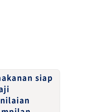
akanan siap
aji
nilaian
ampilan