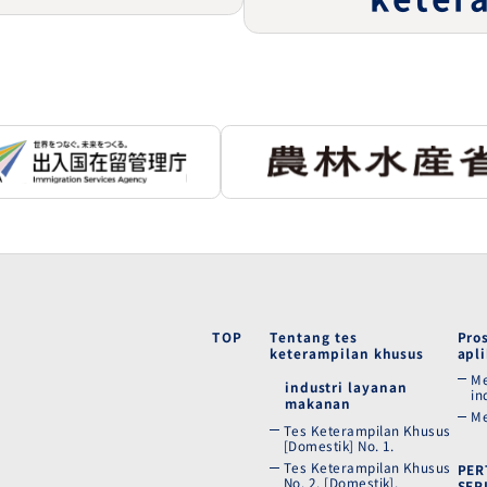
TOP
Tentang tes
Pro
keterampilan khusus
apli
Me
industri layanan
in
makanan
Me
Tes Keterampilan Khusus
[Domestik] No. 1.
Tes Keterampilan Khusus
PER
No. 2. [Domestik].
SER