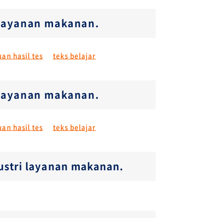
r layanan makanan.
an hasil tes
teks belajar
r layanan makanan.
an hasil tes
teks belajar
dustri layanan makanan.