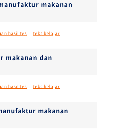
r manufaktur makanan
an hasil tes
teks belajar
tur makanan dan
an hasil tes
teks belajar
g manufaktur makanan