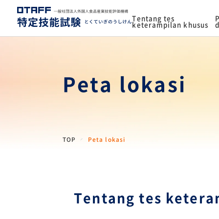
Tentang tes
P
keterampilan khusus
d
Peta lokasi
TOP
Peta lokasi
Tentang tes ketera