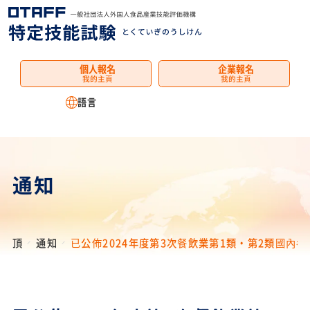
選
單
個人報名
企業報名
我的主頁
我的主頁
語言
通知
頂
通知
已公佈2024年度第3次餐飲業第1類・第2類國內