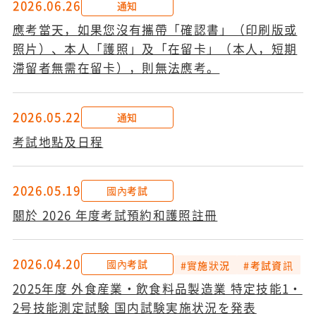
2026.06.26
通知
應考當天，如果您沒有攜帶「確認書」（印刷版或
照片）、本人「護照」及「在留卡」（本人，短期
滯留者無需在留卡），則無法應考。
2026.05.22
通知
考試地點及日程
2026.05.19
國內考試
關於 2026 年度考試預約和護照註冊
2026.04.20
國內考試
#實施狀況
#考試資訊
2025年度 外食産業・飲食料品製造業 特定技能1・
2号技能測定試験 国内試験実施状況を発表