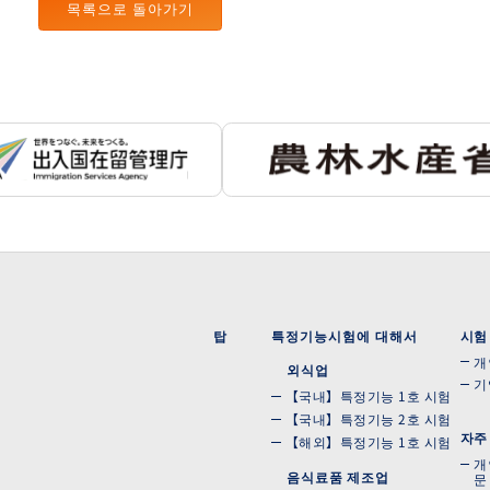
목록으로 돌아가기
탑
특정기능시험에 대해서
시험
개
외식업
기
【국내】특정기능 1호 시험
【국내】특정기능 2호 시험
자주
【해외】특정기능 1호 시험
개
음식료품 제조업
문