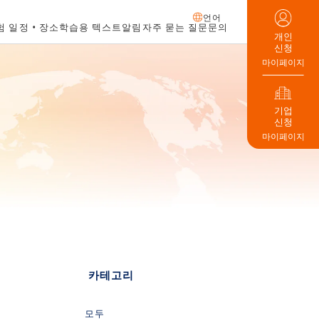
언어
험 일정・장소
학습용 텍스트
알림
자주 묻는 질문
문의
개인
신청
마이페이지
기업
신청
마이페이지
카테고리
모두