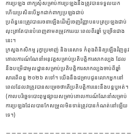
ការប្រឡង ពាក្យសុំសម្រាប់ការប្រឡងនឹងត្រូវបានទទួលយក
ហើយប្រសិនបើអ្នកដាក់ពាក្យប្រឡងជាប់
ប្រព័ន្ធនេះត្រូវបានរចនាឡើងដើម្បីចេញវិញ្ញាបនបត្រប្រឡងជាប់
លុះត្រាតែបានបំពេញតាមតម្រូវការរយៈពេលពីរឆ្នាំ ឬច្រើនជាង
នេះ។
ក្រសួងកសិកម្ម រុក្ខាប្រមាញ់ និងនេសាទ កំពុងពិនិត្យឡើងវិញនូវ
គោលការណ៍ណែនាំអនុវត្តសម្រាប់ប្រតិបត្តិការសាកល្បង ដែល
នឹងបម្រើជាមូលដ្ឋានសម្រាប់ប្រតិបត្តិការសាកល្បងចាប់ពីឆ្នាំ
សារពើពន្ធ ២០២៦ តទៅ។ យើងនឹងជម្រាបជូនលោកអ្នកនៅ
ពេលដែលវាត្រូវបានសម្រេចថាតើប្រតិបត្តិការនេះនឹងបន្តឬអត់។
(កាលបរិច្ឆេទបោះពុម្ពផ្សាយសម្រាប់គោលការណ៍ណែនាំសម្រាប់
ការប្រឡងដែលបានកែសម្រួលមិនទាន់ត្រូវបានកំណត់នៅឡើយ
ទេ។)
－－－－－－－－－－－－－－－－－－－－－－－