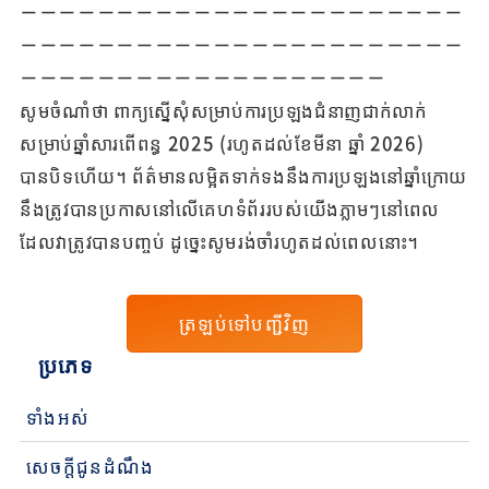
－－－－－－－－－－－－－－－－－－－－－－－
－－－－－－－－－－－－－－－－－－－－－－－
－－－－－－－－－－－－－－－－－－－
សូមចំណាំថា ពាក្យស្នើសុំសម្រាប់ការប្រឡងជំនាញជាក់លាក់
សម្រាប់ឆ្នាំសារពើពន្ធ 2025 (រហូតដល់ខែមីនា ឆ្នាំ 2026)
បានបិទហើយ។ ព័ត៌មានលម្អិតទាក់ទងនឹងការប្រឡងនៅឆ្នាំក្រោយ
នឹងត្រូវបានប្រកាសនៅលើគេហទំព័ររបស់យើងភ្លាមៗនៅពេល
ដែលវាត្រូវបានបញ្ចប់ ដូច្នេះសូមរង់ចាំរហូតដល់ពេលនោះ។
ត្រឡប់ទៅបញ្ជីវិញ
ប្រភេទ
ទាំងអស់
សេចក្តីជូនដំណឹង