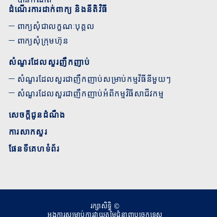
ដំណើរការដាក់ពាក្យ និងនីតិវិធី
ពាក្យសុំជាលក្ខណៈបុគ្គល
ពាក្យសុំក្រុមហ៊ុន
សំណួរដែលសួរញឹកញាប់
សំណួរដែលសួរជាញឹកញាប់សម្រាប់កម្មវិធីនីមួយៗ
សំណួរដែលសួរជាញឹកញាប់អំពីកម្មវិធីសាជីវកម្ម
សេចក្តីជូនដំណឹង
ការសាកសួរ
ផែនទីគេហទំព័រ
រក្សាសិទ្ធិ ©
អង្គការសម្រាប់ការវាយតម្លៃជំនាញបច្ចេកទេស