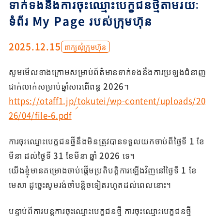
ទាក់ទងនឹងការចុះឈ្មោះបេក្ខជនថ្មីតាមរយៈ
ទំព័រ My Page របស់ក្រុមហ៊ុន
2025.12.15
ពាក្យសុំក្រុមហ៊ុន
សូមមើលខាងក្រោមសម្រាប់ព័ត៌មានទាក់ទងនឹងការប្រឡងជំនាញ
ជាក់លាក់សម្រាប់ឆ្នាំសារពើពន្ធ 2026។
https://otaff1.jp/tokutei/wp-content/uploads/20
26/04/file-6.pdf
ការចុះឈ្មោះបេក្ខជនថ្មីនឹងមិនត្រូវបានទទួលយកចាប់ពីថ្ងៃទី 1 ខែ
មីនា ដល់ថ្ងៃទី 31 ខែមីនា ឆ្នាំ 2026 ទេ។
យើងខ្ញុំមានគម្រោងចាប់ផ្តើមប្រតិបត្តិការឡើងវិញនៅថ្ងៃទី 1 ខែ
មេសា ដូច្នេះសូមរង់ចាំបន្តិចទៀតរហូតដល់ពេលនោះ។
បន្ទាប់ពីការបន្តការចុះឈ្មោះបេក្ខជនថ្មី ការចុះឈ្មោះបេក្ខជនថ្មី