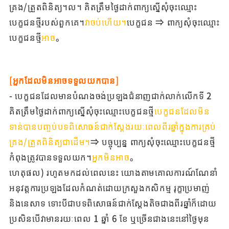
គ្រង/ត្រួតពិនិត្យ។ល។ គិតត្រឹមថ្ងៃដាក់ពាក្យស្នើសុំចុះឈ្មោះ
បេក្ខជនថ្មីរបស់ពួកគេ។
វាចប់ហើយ។
បេក្ខជន ⇒ ពាក្យសុំចុះឈ្មោះ
បេក្ខជនថ្មី
អាច
。
[អ្នកដែលមិនអាចទទួលយកបាន]
- បេក្ខជនដែលមានបំណងចង់ប្រឡងជំនាញជាក់លាក់លើកទី 2
គិតត្រឹមថ្ងៃដាក់ពាក្យស្នើសុំចុះឈ្មោះបេក្ខជនថ្មី
បេក្ខជនដែលមិន
ទាន់បានបញ្ចប់បទពិសោធន៍ជាក់ស្តែងរយៈពេលពីរឆ្នាំក្នុងការគ្រប់
គ្រង/ត្រួតពិនិត្យជាដើម។
⇒ បច្ចុប្បន្ន ពាក្យសុំចុះឈ្មោះបេក្ខជនថ្មី
កំពុងត្រូវបានទទួលយក។
អ្នកមិនអាច
。
ហេតុផល) រហូតមកដល់ពេលនេះ យោងតាមគោលការណ៍ណែនាំ
អនុវត្តការប្រឡងដែលកំណត់ដោយក្រសួងកសិកម្ម រុក្ខាប្រមាញ់
និងនេសាទ ទោះបីជាបទពិសោធន៍ជាក់ស្តែងតិចជាងពីរឆ្នាំក៏ដោយ
ប្រសិនបើវាមានរយៈពេល 1 ឆ្នាំ 6 ខែ ឬច្រើនជាងនេះនៅថ្ងៃមុន