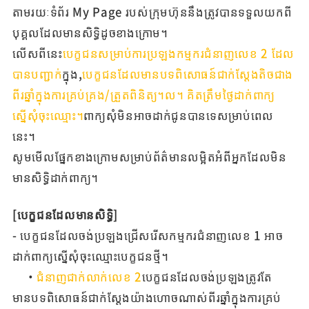
តាមរយៈទំព័រ My Page របស់ក្រុមហ៊ុននឹងត្រូវបានទទួលយកពី
បុគ្គលដែលមានសិទ្ធិដូចខាងក្រោម។
លើសពីនេះ
បេក្ខជនសម្រាប់ការប្រឡងកម្មករជំនាញលេខ 2 ដែល
បានបញ្ជាក់
ក្នុង,
បេក្ខជនដែលមានបទពិសោធន៍ជាក់ស្តែងតិចជាង
ពីរឆ្នាំក្នុងការគ្រប់គ្រង/ត្រួតពិនិត្យ។ល។ គិតត្រឹមថ្ងៃដាក់ពាក្យ
ស្នើសុំចុះឈ្មោះ។
ពាក្យសុំមិនអាចដាក់ជូនបានទេសម្រាប់ពេល
នេះ។
សូមមើលផ្នែកខាងក្រោមសម្រាប់ព័ត៌មានលម្អិតអំពីអ្នកដែលមិន
មានសិទ្ធិដាក់ពាក្យ។
[បេក្ខជនដែលមានសិទ្ធិ]
- បេក្ខជនដែលចង់ប្រឡងជ្រើសរើសកម្មករជំនាញលេខ 1 អាច
ដាក់ពាក្យស្នើសុំចុះឈ្មោះបេក្ខជនថ្មី។
・
ជំនាញជាក់លាក់លេខ 2
បេក្ខជនដែលចង់ប្រឡងត្រូវតែ
មានបទពិសោធន៍ជាក់ស្តែងយ៉ាងហោចណាស់ពីរឆ្នាំក្នុងការគ្រប់