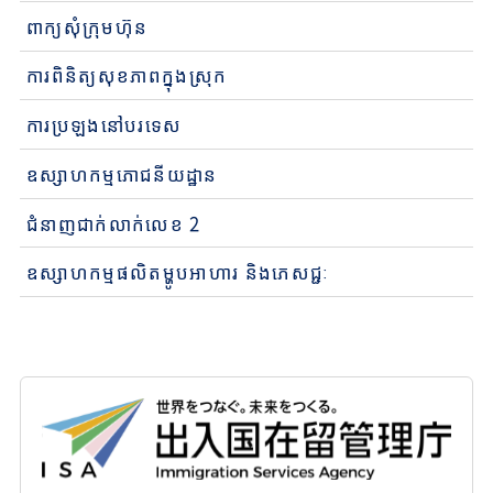
ពាក្យសុំក្រុមហ៊ុន
ការពិនិត្យសុខភាពក្នុងស្រុក
ការប្រឡងនៅបរទេស
ឧស្សាហកម្មភោជនីយដ្ឋាន
ជំនាញជាក់លាក់លេខ 2
ឧស្សាហកម្មផលិតម្ហូបអាហារ និងភេសជ្ជៈ