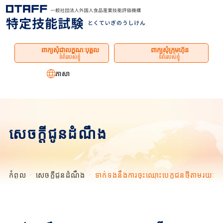
ម៉ឺនុយ
ពាក្យសុំជាលក្ខណៈបុគ្គល
ពាក្យសុំក្រុមហ៊ុន
ទំព័ររបស់ខ្ញុំ
ទំព័ររបស់ខ្ញុំ
ភាសា
សេចក្តីជូនដំណឹង
កំពូល
សេចក្តីជូនដំណឹង
ទាក់ទងនឹងការចុះឈ្មោះបេក្ខជនថ្មីតាមរយៈទំ