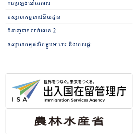
ការប្រឡងនៅបរទេស
ឧស្សាហកម្មភោជនីយដ្ឋាន
ជំនាញជាក់លាក់លេខ 2
ឧស្សាហកម្មផលិតម្ហូបអាហារ និងភេសជ្ជៈ