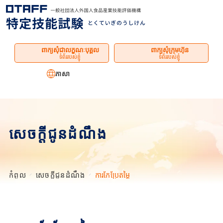
ម៉ឺនុយ
ពាក្យសុំជាលក្ខណៈបុគ្គល
ពាក្យសុំក្រុមហ៊ុន
ទំព័ររបស់ខ្ញុំ
ទំព័ររបស់ខ្ញុំ
ភាសា
សេចក្តីជូនដំណឹង
កំពូល
សេចក្តីជូនដំណឹង
ការកែប្រែតម្លៃ