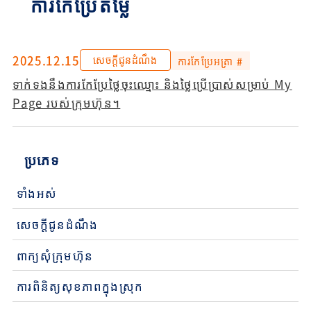
ការកែប្រែតម្លៃ
2025.12.15
សេចក្តីជូនដំណឹង
ការកែប្រែអត្រា #
ទាក់ទងនឹងការកែប្រែថ្លៃចុះឈ្មោះ និងថ្លៃប្រើប្រាស់សម្រាប់ My
Page របស់ក្រុមហ៊ុន។
ប្រភេទ
ទាំងអស់
សេចក្តីជូនដំណឹង
ពាក្យសុំក្រុមហ៊ុន
ការពិនិត្យសុខភាពក្នុងស្រុក