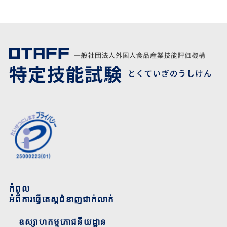
កំពូល
អំពីការធ្វើតេស្តជំនាញជាក់លាក់
ឧស្សាហកម្មភោជនីយដ្ឋាន