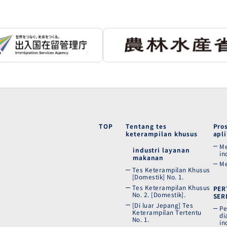
TOP
Tentang tes
Pro
keterampilan khusus
apli
Me
industri layanan
in
makanan
Me
Tes Keterampilan Khusus
[Domestik] No. 1.
Tes Keterampilan Khusus
PER
No. 2. [Domestik].
SER
[Di luar Jepang] Tes
Pe
Keterampilan Tertentu
di
No. 1.
in