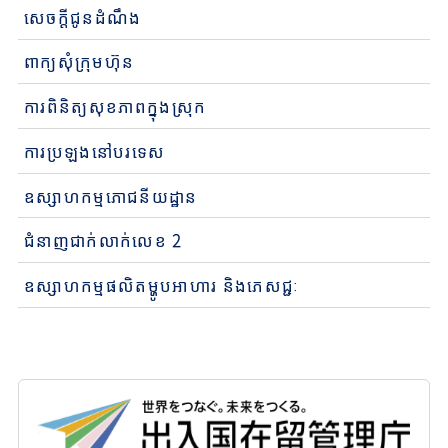
សេចក្តីជូនដំណឹង
ពាក្យសុំក្រុមហ៊ុន
ការពិនិត្យសុខភាពក្នុងស្រុក
ការប្រឡងនៅបរទេស
ឧស្សាហកម្មភោជនីយដ្ឋាន
ជំនាញជាក់លាក់លេខ 2
ឧស្សាហកម្មផលិតម្ហូបអាហារ និងភេសជ្ជៈ