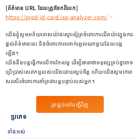
[ព័ត៌មាន URL ដែលត្រូវចែករំលែក]
https://prod-id-card.isp-analyzer.com/
យើងខ្ញុំសូមអភ័យទោសយ៉ាងស្មោះស្ម័គ្រចំពោះការយឺតយ៉ាវក្នុងការ
ផ្តល់ព័ត៌មាននេះ និងចំពោះភាពរអាក់រអួលណាមួយដែលបង្ក
ឡើង។
យើងនឹងបន្តធ្វើការលើការកែលម្អ ដើម្បីធានាថាមនុស្សគ្រប់គ្នាអាច
ប្រើប្រាស់សេវាកម្មរបស់យើងដោយស្ងប់ចិត្ត ហើយយើងសូមកោត
សរសើរចំពោះការគាំទ្រជាបន្តបន្ទាប់របស់អ្នក។
ត្រឡប់ទៅបញ្ជីវិញ
ប្រភេទ
ទាំងអស់