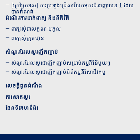
[ក្រៅប្រទេស] ការប្រឡងជ្រើសរើសកម្មករជំនាញលេខ 1 ដែល
បានកំណត់
ដំណើរការដាក់ពាក្យ និងនីតិវិធី
ពាក្យសុំជាលក្ខណៈបុគ្គល
ពាក្យសុំក្រុមហ៊ុន
សំណួរដែលសួរញឹកញាប់
សំណួរដែលសួរជាញឹកញាប់សម្រាប់កម្មវិធីនីមួយៗ
សំណួរដែលសួរជាញឹកញាប់អំពីកម្មវិធីសាជីវកម្ម
សេចក្តីជូនដំណឹង
ការសាកសួរ
ផែនទីគេហទំព័រ