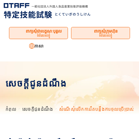
ម៉ឺនុយ
ពាក្យសុំជាលក្ខណៈបុគ្គល
ពាក្យសុំក្រុមហ៊ុន
ទំព័ររបស់ខ្ញុំ
ទំព័ររបស់ខ្ញុំ
ភាសា
សេចក្តីជូនដំណឹង
កំពូល
សេចក្តីជូនដំណឹង
សំណើសុំលើកការរឹតបន្តឹងការចូលប្រើប្រាស់លើ