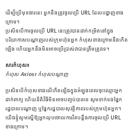
ដើម្បីប្រើមុខងារនេះ អ្នកនឹងត្រូវចូលប្រើ URL ដែលបង្ហាញខាង
ក្រោម។
ប្រសិនបើការចូលប្រើ URL នេះត្រូវបានដាក់កម្រិតនៅក្នុង
បរិយាកាសបណ្តាញរបស់ក្រុមហ៊ុនអ្នក កំហុសខាងក្រោមនឹងកើត
ឡើង ហើយអ្នកនឹងមិនអាចប្រើប្រាស់វាបានត្រឹមត្រូវទេ។
សារកំហុស៖
កំហុស Axios៖ កំហុសបណ្តាញ
ប្រសិនបើកំហុសខាងលើកើតឡើងក្នុងអំឡុងពេលចុះឈ្មោះអ្នក
ដាក់ពាក្យ ហើយនីតិវិធីមិនអាចបញ្ចប់បានទេ សូមទាក់ទងផ្នែក
រដ្ឋបាលបណ្តាញ ឬផ្នែករដ្ឋបាលសុវត្ថិភាពរបស់ក្រុមហ៊ុនអ្នក។
យើងខ្ញុំសូមស្នើឱ្យអ្នកលុបចោលការរឹតបន្តឹងការចូលប្រើ URL
ខាងក្រោម។