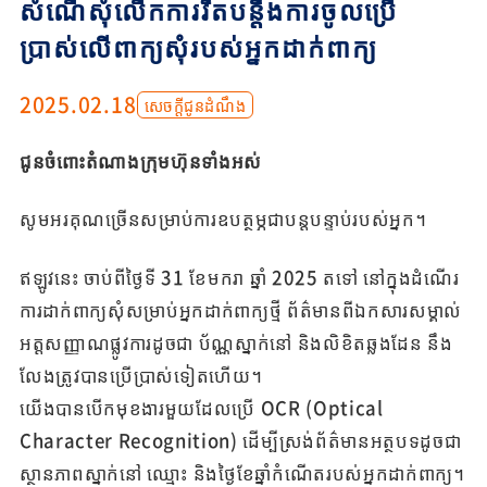
សំណើសុំលើកការរឹតបន្តឹងការចូលប្រើ
ប្រាស់លើពាក្យសុំរបស់អ្នកដាក់ពាក្យ
2025.02.18
សេចក្តីជូនដំណឹង
ជូនចំពោះតំណាងក្រុមហ៊ុនទាំងអស់
សូមអរគុណច្រើនសម្រាប់ការឧបត្ថម្ភជាបន្តបន្ទាប់របស់អ្នក។
ឥឡូវនេះ ចាប់ពីថ្ងៃទី 31 ខែមករា ឆ្នាំ 2025 តទៅ នៅក្នុងដំណើរ
ការដាក់ពាក្យសុំសម្រាប់អ្នកដាក់ពាក្យថ្មី ព័ត៌មានពីឯកសារសម្គាល់
អត្តសញ្ញាណផ្លូវការដូចជា ប័ណ្ណស្នាក់នៅ និងលិខិតឆ្លងដែន នឹង
លែងត្រូវបានប្រើប្រាស់ទៀតហើយ។
យើង​បាន​បើក​មុខងារ​មួយ​ដែល​ប្រើ OCR (Optical
Character Recognition) ដើម្បី​ស្រង់​ព័ត៌មាន​អត្ថបទ​ដូចជា​
ស្ថានភាព​ស្នាក់នៅ ឈ្មោះ និង​ថ្ងៃខែ​ឆ្នាំ​កំណើត​របស់​អ្នកដាក់ពាក្យ។