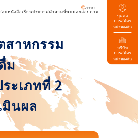
ภาษา
ดสอบ
หนังสือเรียน
ประกาศ
คำถามที่พบบ่อย
สอบถาม
บุคคล
การสมัคร
หน้าของฉัน
อุตสาหกรรม
บริษัท
การสมัคร
ื่ม
หน้าของฉัน
ระเภทที่ 2
เมินผล