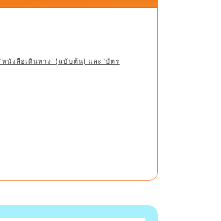
‘หนังสือเดินทาง’ (ฉบับต้น) และ ‘บัตร