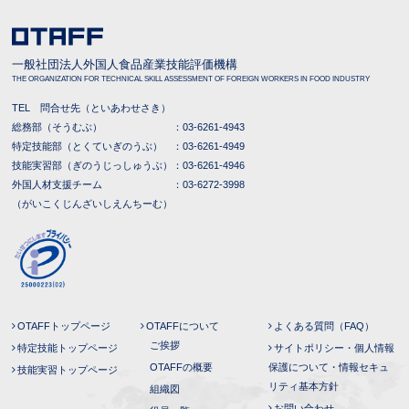
一般社団法人外国人食品産業技能評価機構
THE ORGANIZATION FOR TECHNICAL SKILL ASSESSMENT OF FOREIGN WORKERS IN FOOD INDUSTRY
TEL 問合せ先（といあわせさき）
総務部（そうむぶ） ：
03-6261-4943
特定技能部（とくていぎのうぶ） ：
03-6261-4949
技能実習部（ぎのうじっしゅうぶ）：
03-6261-4946
外国人材支援チーム ：
03-6272-3998
（がいこくじんざいしえんちーむ）
OTAFFトップページ
OTAFFについて
よくある質問（FAQ）
ご挨拶
特定技能トップページ
サイトポリシー・個人情報
OTAFFの概要
保護について・情報セキュ
技能実習トップページ
リティ基本方針
組織図
お問い合わせ