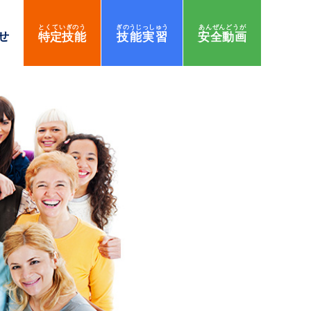
とくていぎのう
ぎのうじっしゅう
あんぜんどうが
せ
特定技能
技能実習
安全動画