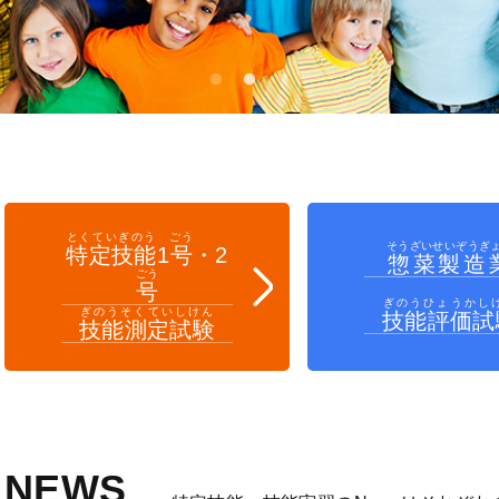
とくていぎのう
ごう
そうざいせいぞうぎ
特定技能
1
号
・
2
惣菜製造
ごう
号
ぎのうひょうかし
ぎのうそくていしけん
技能評価試
技能測定試験
NEWS