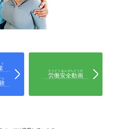
ょう
業
ろうどうあんぜんどうが
労働安全動画
けん
験